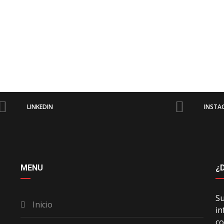
LINKEDIN
INSTA
MENU
¿
Su
Inicio
in
co